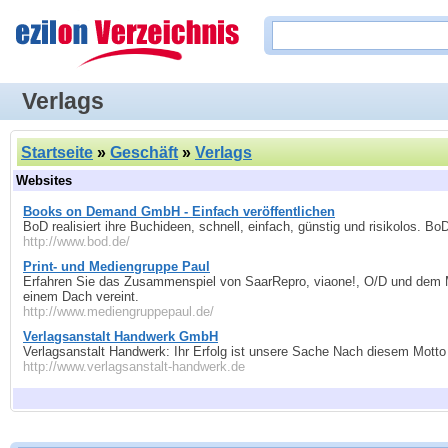
Verlags
Startseite
»
Geschäft
»
Verlags
Websites
Books on Demand GmbH - Einfach veröffentlichen
BoD realisiert ihre Buchideen, schnell, einfach, günstig und risikolos. B
http://www.bod.de/
Print- und Mediengruppe Paul
Erfahren Sie das Zusammenspiel von SaarRepro, viaone!, O/D und dem Mi
einem Dach vereint.
http://www.mediengruppepaul.de/
Verlagsanstalt Handwerk GmbH
Verlagsanstalt Handwerk: Ihr Erfolg ist unsere Sache Nach diesem Motto h
http://www.verlagsanstalt-handwerk.de