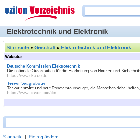
Elektrotechnik und Elektronik
Startseite
»
Geschäft
»
Elektrotechnik und Elektronik
Websites
Deutsche Kommission Elektrotechnik
Die nationale Organisation für die Erarbeitung von Normen und Sicherhei
https://www.dke.de/de
Tesvor Saugroboter
Tesvor entwirft und baut Roboterstaubsauger, die Menschen dabei helfen,
https://www.tesvor.com/de/
Startseite
|
Eintrag ändern