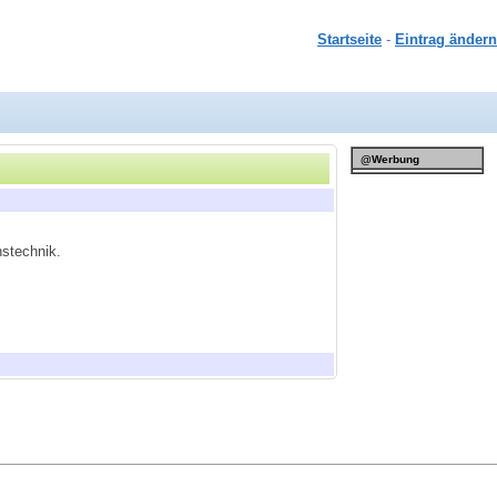
Startseite
-
Eintrag ändern
@Werbung
nstechnik.