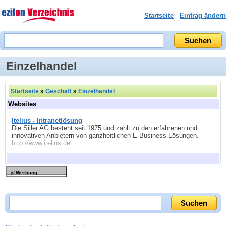
Startseite
-
Eintrag ändern
Einzelhandel
Startseite
»
Geschäft
»
Einzelhandel
Websites
Itelius - Intranetlösung
Die Siller AG besteht seit 1975 und zählt zu den erfahrenen und
innovativen Anbietern von ganzheitlichen E-Business-Lösungen.
http://www.itelius.de
@Werbung