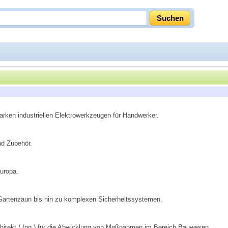
arken industriellen Elektrowerkzeugen für Handwerker.
nd Zubehör.
uropa.
n Gartenzaun bis hin zu komplexen Sicherheitssystemen.
hitekt / Ing.) für die Abwicklung von Maßnahmen im Bereich Bauwesen.