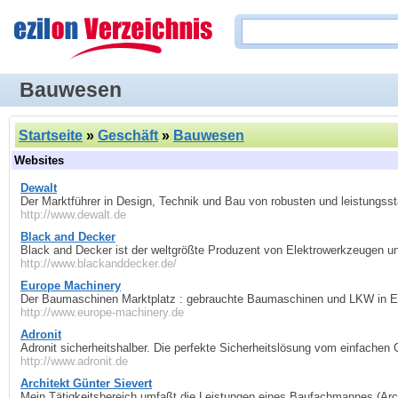
Bauwesen
Startseite
»
Geschäft
»
Bauwesen
Websites
Dewalt
Der Marktführer in Design, Technik und Bau von robusten und leistungsst
http://www.dewalt.de
Black and Decker
Black and Decker ist der weltgrößte Produzent von Elektrowerkzeugen u
http://www.blackanddecker.de/
Europe Machinery
Der Baumaschinen Marktplatz : gebrauchte Baumaschinen und LKW in E
http://www.europe-machinery.de
Adronit
Adronit sicherheitshalber. Die perfekte Sicherheitslösung vom einfache
http://www.adronit.de
Architekt Günter Sievert
Mein Tätigkeitsbereich umfaßt die Leistungen eines Baufachmannes (Arc