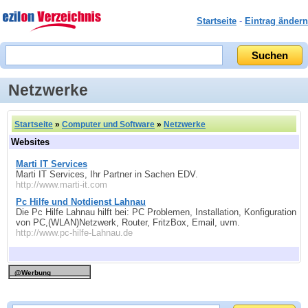
Startseite
-
Eintrag ändern
Netzwerke
Startseite
»
Computer und Software
»
Netzwerke
Websites
Marti IT Services
Marti IT Services, Ihr Partner in Sachen EDV.
http://www.marti-it.com
Pc Hilfe und Notdienst Lahnau
Die Pc Hilfe Lahnau hilft bei: PC Problemen, Installation, Konfiguration
von PC,(WLAN)Netzwerk, Router, FritzBox, Email, uvm.
http://www.pc-hilfe-Lahnau.de
@Werbung